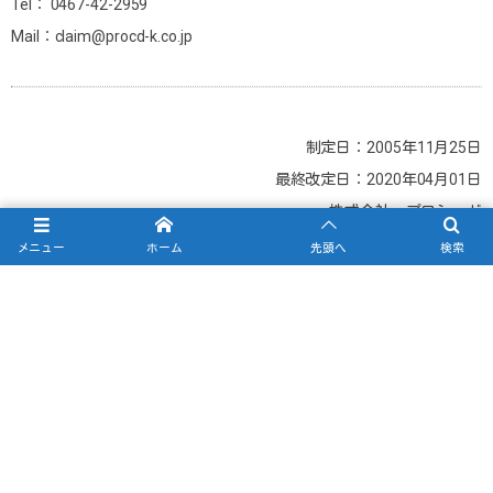
Tel： 0467-42-2959
Mail：claim@procd-k.co.jp
制定日：2005年11月25日
最終改定日：2020年04月01日
株式会社 プロシード
代表取締役 森山 新吾
メニュー
ホーム
先頭へ
検索